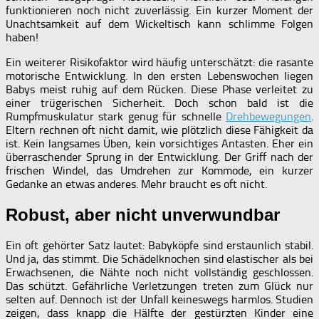
funktionieren noch nicht zuverlässig. Ein kurzer Moment der
Unachtsamkeit auf dem Wickeltisch kann schlimme Folgen
haben!
Ein weiterer Risikofaktor wird häufig unterschätzt: die rasante
motorische Entwicklung. In den ersten Lebenswochen liegen
Babys meist ruhig auf dem Rücken. Diese Phase verleitet zu
einer trügerischen Sicherheit. Doch schon bald ist die
Rumpfmuskulatur stark genug für schnelle
Drehbewegungen
.
Eltern rechnen oft nicht damit, wie plötzlich diese Fähigkeit da
ist. Kein langsames Üben, kein vorsichtiges Antasten. Eher ein
überraschender Sprung in der Entwicklung. Der Griff nach der
frischen Windel, das Umdrehen zur Kommode, ein kurzer
Gedanke an etwas anderes. Mehr braucht es oft nicht.
Robust, aber nicht unverwundbar
Ein oft gehörter Satz lautet: Babyköpfe sind erstaunlich stabil.
Und ja, das stimmt. Die Schädelknochen sind elastischer als bei
Erwachsenen, die Nähte noch nicht vollständig geschlossen.
Das schützt. Gefährliche Verletzungen treten zum Glück nur
selten auf. Dennoch ist der Unfall keineswegs harmlos. Studien
zeigen, dass knapp die Hälfte der gestürzten Kinder eine