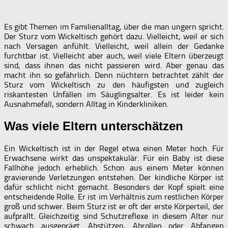
Es gibt Themen im Familienalltag, über die man ungern spricht.
Der Sturz vom Wickeltisch gehört dazu. Vielleicht, weil er sich
nach Versagen anfühlt. Vielleicht, weil allein der Gedanke
furchtbar ist. Vielleicht aber auch, weil viele Eltern überzeugt
sind, dass ihnen das nicht passieren wird. Aber genau das
macht ihn so gefährlich. Denn nüchtern betrachtet zählt der
Sturz vom Wickeltisch zu den häufigsten und zugleich
riskantesten Unfällen im Säuglingsalter. Es ist leider kein
Ausnahmefall, sondern Alltag in Kinderkliniken.
Was viele Eltern unterschätzen
Ein Wickeltisch ist in der Regel etwa einen Meter hoch. Für
Erwachsene wirkt das unspektakulär. Für ein Baby ist diese
Fallhöhe jedoch erheblich. Schon aus einem Meter können
gravierende Verletzungen entstehen. Der kindliche Körper ist
dafür schlicht nicht gemacht. Besonders der Kopf spielt eine
entscheidende Rolle. Er ist im Verhältnis zum restlichen Körper
groß und schwer. Beim Sturz ist er oft der erste Körperteil, der
aufprallt. Gleichzeitig sind Schutzreflexe in diesem Alter nur
schwach ausgeprägt. Abstützen, Abrollen oder Abfangen