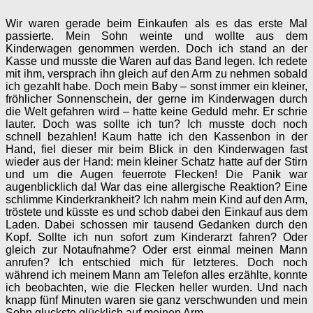
Wir waren gerade beim Einkaufen als es das erste Mal
passierte. Mein Sohn weinte und wollte aus dem
Kinderwagen genommen werden. Doch ich stand an der
Kasse und musste die Waren auf das Band legen. Ich redete
mit ihm, versprach ihn gleich auf den Arm zu nehmen sobald
ich gezahlt habe. Doch mein Baby – sonst immer ein kleiner,
fröhlicher Sonnenschein, der gerne im Kinderwagen durch
die Welt gefahren wird – hatte keine Geduld mehr. Er schrie
lauter. Doch was sollte ich tun? Ich musste doch noch
schnell bezahlen! Kaum hatte ich den Kassenbon in der
Hand, fiel dieser mir beim Blick in den Kinderwagen fast
wieder aus der Hand: mein kleiner Schatz hatte auf der Stirn
und um die Augen feuerrote Flecken! Die Panik war
augenblicklich da! War das eine allergische Reaktion? Eine
schlimme Kinderkrankheit? Ich nahm mein Kind auf den Arm,
tröstete und küsste es und schob dabei den Einkauf aus dem
Laden. Dabei schossen mir tausend Gedanken durch den
Kopf. Sollte ich nun sofort zum Kinderarzt fahren? Oder
gleich zur Notaufnahme? Oder erst einmal meinen Mann
anrufen? Ich entschied mich für letzteres. Doch noch
während ich meinem Mann am Telefon alles erzählte, konnte
ich beobachten, wie die Flecken heller wurden. Und nach
knapp fünf Minuten waren sie ganz verschwunden und mein
Sohn gluckste glücklich auf meinen Arm.