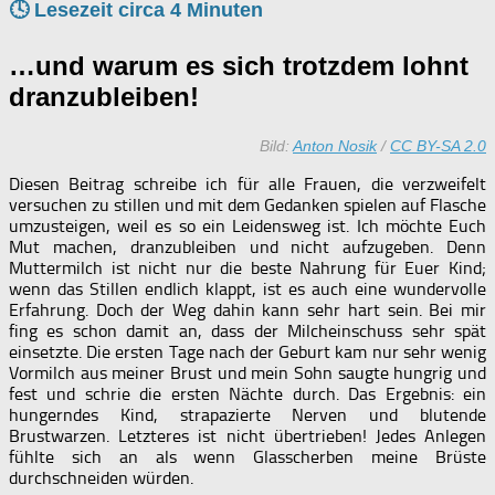
🕓 Lesezeit circa
4
Minuten
…und warum es sich trotzdem lohnt
dranzubleiben!
Bild:
Anton Nosik
/
CC BY-SA 2.0
Diesen Beitrag schreibe ich für alle Frauen, die verzweifelt
versuchen zu stillen und mit dem Gedanken spielen auf Flasche
umzusteigen, weil es so ein Leidensweg ist. Ich möchte Euch
Mut machen, dranzubleiben und nicht aufzugeben. Denn
Muttermilch ist nicht nur die beste Nahrung für Euer Kind;
wenn das Stillen endlich klappt, ist es auch eine wundervolle
Erfahrung. Doch der Weg dahin kann sehr hart sein. Bei mir
fing es schon damit an, dass der Milcheinschuss sehr spät
einsetzte. Die ersten Tage nach der Geburt kam nur sehr wenig
Vormilch aus meiner Brust und mein Sohn saugte hungrig und
fest und schrie die ersten Nächte durch. Das Ergebnis: ein
hungerndes Kind, strapazierte Nerven und blutende
Brustwarzen. Letzteres ist nicht übertrieben! Jedes Anlegen
fühlte sich an als wenn Glasscherben meine Brüste
durchschneiden würden.