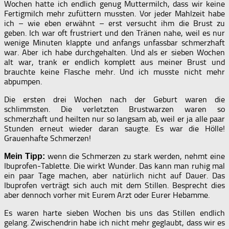
Wochen hatte ich endlich genug Muttermilch, dass wir keine
Fertigmilch mehr zufüttern mussten. Vor jeder Mahlzeit habe
ich – wie eben erwähnt – erst versucht ihm die Brust zu
geben. Ich war oft frustriert und den Tränen nahe, weil es nur
wenige Minuten klappte und anfangs unfassbar schmerzhaft
war. Aber ich habe durchgehalten. Und als er sieben Wochen
alt war, trank er endlich komplett aus meiner Brust und
brauchte keine Flasche mehr. Und ich musste nicht mehr
abpumpen.
Die ersten drei Wochen nach der Geburt waren die
schlimmsten. Die verletzten Brustwarzen waren so
schmerzhaft und heilten nur so langsam ab, weil er ja alle paar
Stunden erneut wieder daran saugte. Es war die Hölle!
Grauenhafte Schmerzen!
wenn die Schmerzen zu stark werden, nehmt eine
Mein Tipp:
Ibuprofen-Tablette. Die wirkt Wunder. Das kann man ruhig mal
ein paar Tage machen, aber natürlich nicht auf Dauer. Das
Ibuprofen verträgt sich auch mit dem Stillen. Besprecht dies
aber dennoch vorher mit Eurem Arzt oder Eurer Hebamme.
Es waren harte sieben Wochen bis uns das Stillen endlich
gelang. Zwischendrin habe ich nicht mehr geglaubt, dass wir es