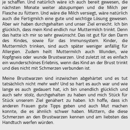
je schaffen. Und natürlich wäre ich auch bereit gewesen, die
nächsten Monate weiter abzupumpen und die Milch per
Flasche zu füttern. Und wäre die Milch versiegt, wäre natürlich
auch die Fertigmilch eine gute und wichtige Lösung gewesen.
Aber wir haben durchgehalten und unser Ziel erreicht. Ich bin
glücklich, dass mein Kind endlich nur Muttermilch trinkt. Denn
das hatte ich mir so sehr gewünscht. Das ist gut für den Darm
des Kindes, sowie für das Immunsystem. Kinder, die
Muttermilch trinken, sind auch später weniger anfällig für
Allergien. Zudem heilt Muttermilch auch Wunden, wie
Kopfgneis oder wunde Brustwarzen. Und zuletzt ist es einfach
ein wunderschönes Erlebnis, wenn das Kind an der Brust trinkt
und dies nicht mit Schmerzen verbunden ist.
Meine Brustwarzen sind inzwischen abgehärtet und es tut
tatsächlich nicht mehr weh! Und so hart es auch war und wie
lange es auch gedauert hat, ich bin unendlich glücklich und
auch sehr stolz, durchgehalten zu haben und mich Stück für
Stück unserem Ziel genähert zu haben. Ich hoffe, dass ich
anderen Frauen gute Tipps geben und auch Mut machen
konnte, die es ähnlich schwer haben. Müttern, die diese
Schmerzen an den Brustwarzen kennen und am liebsten das
Handtuch werfen würden.