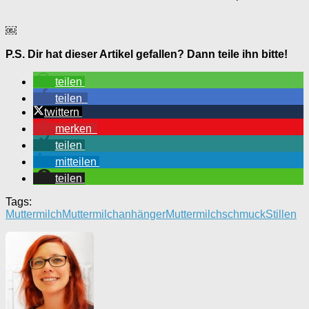
￼
P.S. Dir hat dieser Artikel gefallen? Dann teile ihn bitte!
teilen
teilen
twittern
merken
teilen
mitteilen
teilen
Tags:
Muttermilch
Muttermilchanhänger
Muttermilchschmuck
Stillen