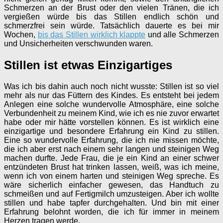
Schmerzen an der Brust oder den vielen Tränen, die ich
vergießen würde bis das Stillen endlich schön und
schmerzfrei sein würde. Tatsächlich dauerte es bei mir
Wochen,
bis das Stillen wirklich klappte
und alle Schmerzen
und Unsicherheiten verschwunden waren.
Stillen ist etwas Einzigartiges
Was ich bis dahin auch noch nicht wusste: Stillen ist so viel
mehr als nur das Füttern des Kindes. Es entsteht bei jedem
Anlegen eine solche wundervolle Atmosphäre, eine solche
Verbundenheit zu meinem Kind, wie ich es nie zuvor erwartet
habe oder mir hätte vorstellen können. Es ist wirklich eine
einzigartige und besondere Erfahrung ein Kind zu stillen.
Eine so wundervolle Erfahrung, die ich nie missen möchte,
die ich aber erst nach einem sehr langen und steinigen Weg
machen durfte. Jede Frau, die je ein Kind an einer schwer
entzündeten Brust hat trinken lassen, weiß, was ich meine,
wenn ich von einem harten und steinigen Weg spreche. Es
wäre sicherlich einfacher gewesen, das Handtuch zu
schmeißen und auf Fertigmilch umzusteigen. Aber ich wollte
stillen und habe tapfer durchgehalten. Und bin mit einer
Erfahrung belohnt worden, die ich für immer in meinem
Herzen tragen werde.