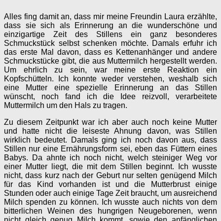
Alles fing damit an, dass mir meine Freundin Laura erzählte,
dass sie sich als Erinnerung an die wunderschöne und
einzigartige Zeit des Stillens ein ganz besonderes
Schmuckstück selbst schenken möchte. Damals erfuhr ich
das erste Mal davon, dass es Kettenanhänger und andere
Schmuckstücke gibt, die aus Muttermilch hergestellt werden.
Um ehrlich zu sein, war meine erste Reaktion ein
Kopfschütteln. Ich konnte weder verstehen, weshalb sich
eine Mutter eine spezielle Erinnerung an das Stillen
wünscht, noch fand ich die Idee reizvoll, verarbeitete
Muttermilch um den Hals zu tragen.
Zu diesem Zeitpunkt war ich aber auch noch keine Mutter
und hatte nicht die leiseste Ahnung davon, was Stillen
wirklich bedeutet. Damals ging ich noch davon aus, dass
Stillen nur eine Ernährungsform sei, eben das Füttern eines
Babys. Da ahnte ich noch nicht, welch steiniger Weg vor
einer Mutter liegt, die mit dem Stillen beginnt. Ich wusste
nicht, dass kurz nach der Geburt nur selten genügend Milch
für das Kind vorhanden ist und die Mutterbrust einige
Stunden oder auch einige Tage Zeit braucht, um ausreichend
Milch spenden zu können. Ich wusste auch nichts von dem
bitterlichen Weinen des hungrigen Neugeborenen, wenn
nicht gleich genug Milch kommt, sowie den anfänglichen