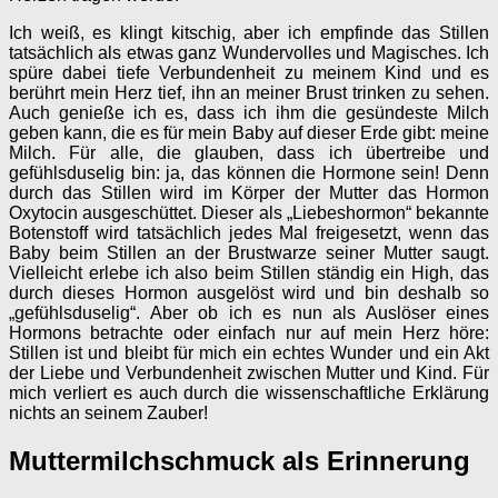
Ich weiß, es klingt kitschig, aber ich empfinde das Stillen
tatsächlich als etwas ganz Wundervolles und Magisches. Ich
spüre dabei tiefe Verbundenheit zu meinem Kind und es
berührt mein Herz tief, ihn an meiner Brust trinken zu sehen.
Auch genieße ich es, dass ich ihm die gesündeste Milch
geben kann, die es für mein Baby auf dieser Erde gibt: meine
Milch. Für alle, die glauben, dass ich übertreibe und
gefühlsduselig bin: ja, das können die Hormone sein! Denn
durch das Stillen wird im Körper der Mutter das Hormon
Oxytocin ausgeschüttet. Dieser als „Liebeshormon“ bekannte
Botenstoff wird tatsächlich jedes Mal freigesetzt, wenn das
Baby beim Stillen an der Brustwarze seiner Mutter saugt.
Vielleicht erlebe ich also beim Stillen ständig ein High, das
durch dieses Hormon ausgelöst wird und bin deshalb so
„gefühlsduselig“. Aber ob ich es nun als Auslöser eines
Hormons betrachte oder einfach nur auf mein Herz höre:
Stillen ist und bleibt für mich ein echtes Wunder und ein Akt
der Liebe und Verbundenheit zwischen Mutter und Kind. Für
mich verliert es auch durch die wissenschaftliche Erklärung
nichts an seinem Zauber!
Muttermilchschmuck als Erinnerung