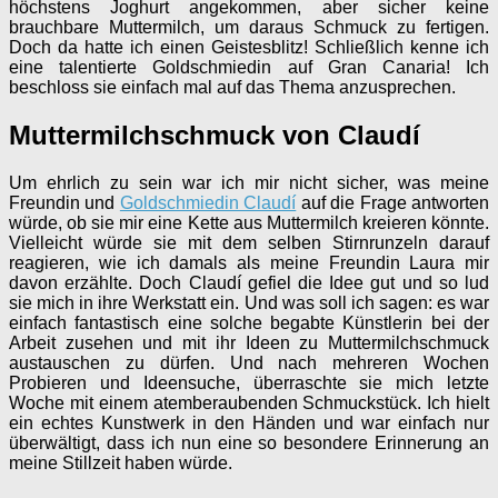
höchstens Joghurt angekommen, aber sicher keine
brauchbare Muttermilch, um daraus Schmuck zu fertigen.
Doch da hatte ich einen Geistesblitz! Schließlich kenne ich
eine talentierte Goldschmiedin auf Gran Canaria! Ich
beschloss sie einfach mal auf das Thema anzusprechen.
Muttermilchschmuck von Claudí
Um ehrlich zu sein war ich mir nicht sicher, was meine
Freundin und
Goldschmiedin Claudí
auf die Frage antworten
würde, ob sie mir eine Kette aus Muttermilch kreieren könnte.
Vielleicht würde sie mit dem selben Stirnrunzeln darauf
reagieren, wie ich damals als meine Freundin Laura mir
davon erzählte. Doch Claudí gefiel die Idee gut und so lud
sie mich in ihre Werkstatt ein. Und was soll ich sagen: es war
einfach fantastisch eine solche begabte Künstlerin bei der
Arbeit zusehen und mit ihr Ideen zu Muttermilchschmuck
austauschen zu dürfen. Und nach mehreren Wochen
Probieren und Ideensuche, überraschte sie mich letzte
Woche mit einem atemberaubenden Schmuckstück. Ich hielt
ein echtes Kunstwerk in den Händen und war einfach nur
überwältigt, dass ich nun eine so besondere Erinnerung an
meine Stillzeit haben würde.