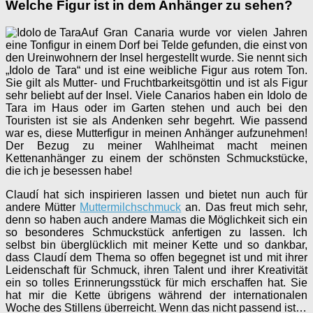
Welche Figur ist in dem Anhänger zu sehen?
Auf Gran Canaria wurde vor vielen Jahren
eine Tonfigur in einem Dorf bei Telde gefunden, die einst von
den Ureinwohnern der Insel hergestellt wurde. Sie nennt sich
„Idolo de Tara“ und ist eine weibliche Figur aus rotem Ton.
Sie gilt als Mutter- und Fruchtbarkeitsgöttin und ist als Figur
sehr beliebt auf der Insel. Viele Canarios haben ein Idolo de
Tara im Haus oder im Garten stehen und auch bei den
Touristen ist sie als Andenken sehr begehrt. Wie passend
war es, diese Mutterfigur in meinen Anhänger aufzunehmen!
Der Bezug zu meiner Wahlheimat macht meinen
Kettenanhänger zu einem der schönsten Schmuckstücke,
die ich je besessen habe!
Claudí hat sich inspirieren lassen und bietet nun auch für
andere Mütter
Muttermilchschmuck
an. Das freut mich sehr,
denn so haben auch andere Mamas die Möglichkeit sich ein
so besonderes Schmuckstück anfertigen zu lassen. Ich
selbst bin überglücklich mit meiner Kette und so dankbar,
dass Claudí dem Thema so offen begegnet ist und mit ihrer
Leidenschaft für Schmuck, ihren Talent und ihrer Kreativität
ein so tolles Erinnerungsstück für mich erschaffen hat. Sie
hat mir die Kette übrigens während der internationalen
Woche des Stillens überreicht. Wenn das nicht passend ist…