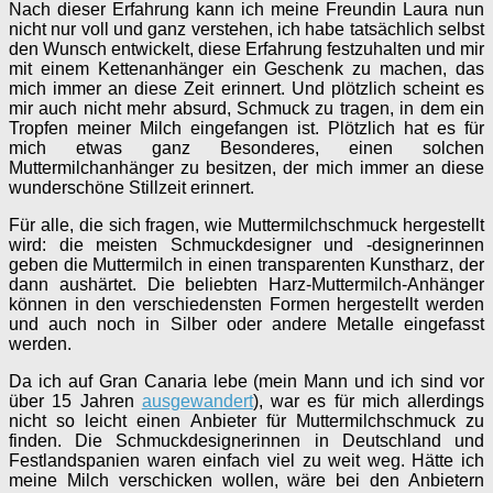
Nach dieser Erfahrung kann ich meine Freundin Laura nun
nicht nur voll und ganz verstehen, ich habe tatsächlich selbst
den Wunsch entwickelt, diese Erfahrung festzuhalten und mir
mit einem Kettenanhänger ein Geschenk zu machen, das
mich immer an diese Zeit erinnert. Und plötzlich scheint es
mir auch nicht mehr absurd, Schmuck zu tragen, in dem ein
Tropfen meiner Milch eingefangen ist. Plötzlich hat es für
mich etwas ganz Besonderes, einen solchen
Muttermilchanhänger zu besitzen, der mich immer an diese
wunderschöne Stillzeit erinnert.
Für alle, die sich fragen, wie Muttermilchschmuck hergestellt
wird: die meisten Schmuckdesigner und -designerinnen
geben die Muttermilch in einen transparenten Kunstharz, der
dann aushärtet. Die beliebten Harz-Muttermilch-Anhänger
können in den verschiedensten Formen hergestellt werden
und auch noch in Silber oder andere Metalle eingefasst
werden.
Da ich auf Gran Canaria lebe (mein Mann und ich sind vor
über 15 Jahren
ausgewandert
), war es für mich allerdings
nicht so leicht einen Anbieter für Muttermilchschmuck zu
finden. Die Schmuckdesignerinnen in Deutschland und
Festlandspanien waren einfach viel zu weit weg. Hätte ich
meine Milch verschicken wollen, wäre bei den Anbietern